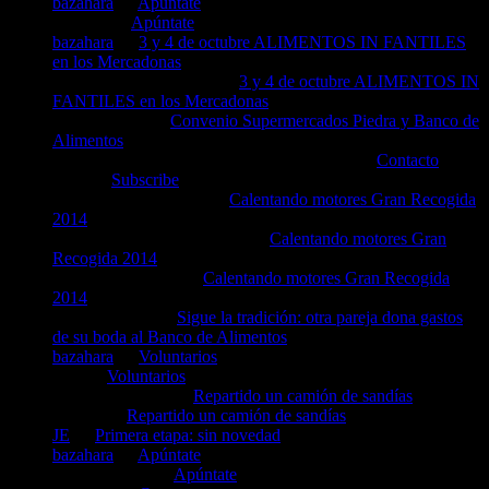
bazahara
en
Apúntate
Carmen
en
Apúntate
bazahara
en
3 y 4 de octubre ALIMENTOS IN FANTILES
en los Mercadonas
Ruth Flores Gandarilla.
en
3 y 4 de octubre ALIMENTOS IN
FANTILES en los Mercadonas
rosa gonzales
en
Convenio Supermercados Piedra y Banco de
Alimentos
lICENCIADO JUAN CARLOS RIVERO
en
Contacto
Elías
en
Subscribe
Carmen Garcia Saban
en
Calentando motores Gran Recogida
2014
Carlos Samaniego Bergillos
en
Calentando motores Gran
Recogida 2014
pepi lopez gallego
en
Calentando motores Gran Recogida
2014
Rosa gonsalez
en
Sigue la tradición: otra pareja dona gastos
de su boda al Banco de Alimentos
bazahara
en
Voluntarios
Ana
en
Voluntarios
Antonio Cortijos
en
Repartido un camión de sandías
Miguel
en
Repartido un camión de sandías
JE
en
Primera etapa: sin novedad
bazahara
en
Apúntate
mioara negrea
en
Apúntate