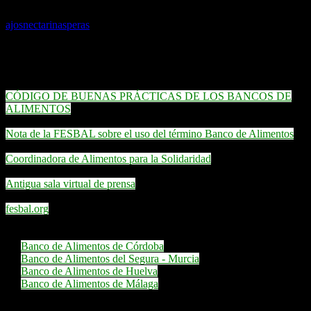
ajos
nectarinas
peras
Enlaces destacados
CÓDIGO DE BUENAS PRÁCTICAS DE LOS BANCOS DE
ALIMENTOS
Nota de la FESBAL sobre el uso del término Banco de Alimentos
Coordinadora de Alimentos para la Solidaridad
Antigua sala virtual de prensa
fesbal.org
Emplean nuestra aplicación web:
Banco de Alimentos de Córdoba
Banco de Alimentos del Segura - Murcia
Banco de Alimentos de Huelva
Banco de Alimentos de Málaga