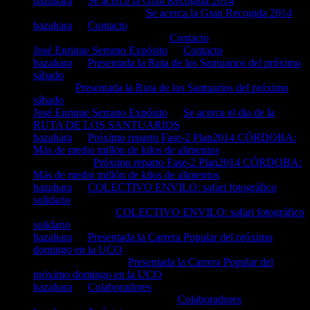
bazahara
en
Se acerca la Gran Recogida 2014
maribel garcía hidalgo
en
Se acerca la Gran Recogida 2014
bazahara
en
Contacto
JOSE ALFREDO RUIZ V
en
Contacto
José Enrique Serrano Expósito
en
Contacto
bazahara
en
Presentada la Ruta de los Santuarios del próximo
sábado
Rocío
en
Presentada la Ruta de los Santuarios del próximo
sábado
José Enrique Serrano Expósito
en
Se acerca el dia de la
RUTA DE LOS SANTUARIOS
bazahara
en
Próximo reparto Fase-2 Plan2014 CÓRDOBA:
Más de medio millón de kilos de alimentos
Cleveland
en
Próximo reparto Fase-2 Plan2014 CÓRDOBA:
Más de medio millón de kilos de alimentos
bazahara
en
COLECTIVO ENVILO: safari fotográfico
solidario
Araceli Roldan
en
COLECTIVO ENVILO: safari fotográfico
solidario
bazahara
en
Presentada la Carrera Popular del próximo
domingo en la UCO
Ana Garrido Varo
en
Presentada la Carrera Popular del
próximo domingo en la UCO
bazahara
en
Colaboradores
Rafael Carlos Moreno Calero
en
Colaboradores