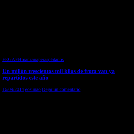
Esta semana se retoman con fuerza los Repartos de fruta en el
Banco de Alimentos Medina Azahara de Córdoba.
En primer lugar, dentro del programa “FEGA de Frutas y
Hortalizas”, serán 10.339 kilos de peras decana y williams, y 9.765
kilos de manzanas fuji y reineta. Este lote procede de Calatayud
(Zaragoza).
Por otra parte APROSCAN nos ha enviado 21.000 kilos de plátanos
canarios procedente de COSEPAL, SAT, Cosecheros de La Palma.
FEGAFH
manzana
peras
platanos
Un millón trescientos mil kilos de fruta van ya
repartidos este año
16/09/2014
eosunao
Dejar un comentario
Con los 12.480 kilos de nectarinas y los 10.800 kilos de peras,
procedentes de la ACTEL (Lleida) repartidos hoy por el Banco de
Alimentos Medina Azahara de Córdoba, se superan ámpliamente el
millón trescientos mil kilos de fruta fresca repartida en lo que va de
año 2014 en Córdoba y provincia.