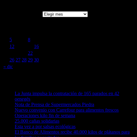
Archivo de Noticias
Archivo de Noticias
enero 2016
L
M
X
J
V
S
D
1
2
3
4
5
6
7
8
9
10
11
12
13
14
15
16
17
18
19
20
21
22
23
24
25
26
27
28
29
30
31
« dic
Noticias recientes
La Junta impulsa la contratación de 165 parados en 42
oenegés
Nota de Prensa de Supermercados Piedra
Nuevo convenio con Carrefour para alimentos frescos
Operaciones kilo fin de semana
25.000 cañas solidarias
Esta vez a por salsas ecológicas
El Banco de Alimentos recibe 40.000 kilos de plátanos para