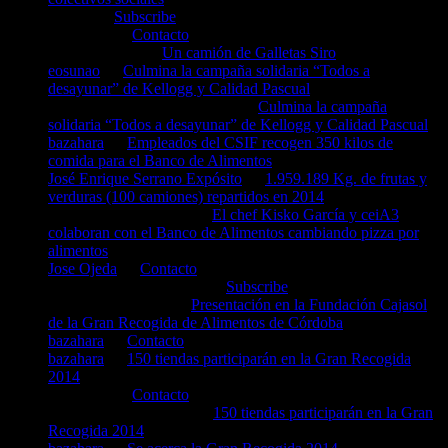
marina
en
Subscribe
Francisco
en
Contacto
Rosa gonsalez
en
Un camión de Galletas Siro
eosunao
en
Culmina la campaña solidaria “Todos a
desayunar” de Kellogg y Calidad Pascual
Isabel Maria Hernández Haro
en
Culmina la campaña
solidaria “Todos a desayunar” de Kellogg y Calidad Pascual
bazahara
en
Empleados del CSIF recogen 350 kilos de
comida para el Banco de Alimentos
José Enrique Serrano Expósito
en
1.959.189 Kg. de frutas y
verduras (100 camiones) repartidos en 2014
CooQus Chef Adviser
en
El chef Kisko García y ceiA3
colaboran con el Banco de Alimentos cambiando pizza por
alimentos
Jose Ojeda
en
Contacto
Tiburcio Benítez Roldán
en
Subscribe
rosari linde alarcon
en
Presentación en la Fundación Cajasol
de la Gran Recogida de Alimentos de Córdoba
bazahara
en
Contacto
bazahara
en
150 tiendas participarán en la Gran Recogida
2014
Francisco
en
Contacto
Eloisa agüera Buendía
en
150 tiendas participarán en la Gran
Recogida 2014