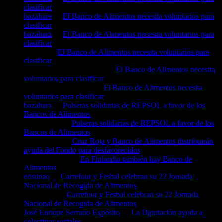
clasificar
bazahara
en
El Banco de Alimentos necesita voluntarios para
clasificar
bazahara
en
El Banco de Alimentos necesita voluntarios para
clasificar
Angela
en
El Banco de Alimentos necesita voluntarios para
clasificar
Juan José Serrano Mantas
en
El Banco de Alimentos necesita
voluntarios para clasificar
Conchi Moreno Bello
en
El Banco de Alimentos necesita
voluntarios para clasificar
bazahara
en
Pulseras solidarias de REPSOL a favor de los
Bancos de Alimentos
Silvia Cabo
en
Pulseras solidarias de REPSOL a favor de los
Bancos de Alimentos
isabel maría
en
Cruz Roja y Banco de Alimentos distribuirán
ayuda del Fondo para desfavorecidos
Rosa gonsalez
en
En Finlandia también hay Banco de
Alimentos
eosunao
en
Carrefour y Fesbal celebran su 22 Jornada
Nacional de Recogida de Alimentos
maria jose
en
Carrefour y Fesbal celebran su 22 Jornada
Nacional de Recogida de Alimentos
José Enrique Serrano Expósito
en
La Diputación ayuda a
colectivos sociales