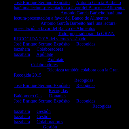
José Enrique Serrano Expósito
en
Antonio García Barbeito
hará una lectura-presentación a favor del Banco de Alimentos
Daniel Pizarro Muñoz
en
Antonio García Barbeito hará una
lectura-presentación a favor del Banco de Alimentos
Angel Luis
en
Antonio García Barbeito hará una lectura-
presentación a favor del Banco de Alimentos
Luis Moreno Segura
en
Todo preparado para la GRAN
RECOGIDA 2015 del viernes y sábado
José Enrique Serrano Expósito
en
Recogidas
bazahara
en
Colaboradores
bazahara
en
Apúntate
Marian Roman
en
Apúntate
Javier
en
Colaboradores
Rosa gonsalez
en
Telepizza también colabora con la Gran
Recogida 2015
Maria Del Mar Ortiz Sánchez
en
Recogidas
José Enrique Serrano Expósito
en
Recogidas
Martha Soriano
en
Recogidas
Baldomero Gas
en
Donantes
José Enrique Serrano Expósito
en
Recogidas
YOLANDA BERMÚDEZ MORENO
en
Recogidas
bazahara
en
Gestión
bazahara
en
Gestión
bazahara
en
Colaboradores
Isabel María
en
Gestión