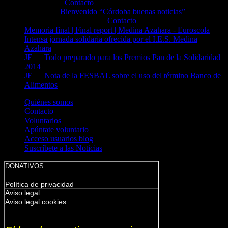
bazahara
en
Contacto
Patricia
en
Bienvenido “Córdoba buenas noticias”
Luisa Dieguez Franco
en
Contacto
Memoria final | Final report | Medina Azahara - Euroscola
en
Intensa jornada solidaria ofrecida por el I.E.S. Medina
Azahara
JE
en
Todo preparado para los Premios Pan de la Solidaridad
2014
JE
en
Nota de la FESBAL sobre el uso del término Banco de
Alimentos
Quiénes somos
Contacto
Voluntarios
Apúntate voluntario
Acceso usuarios blog
Suscríbete a las Noticias