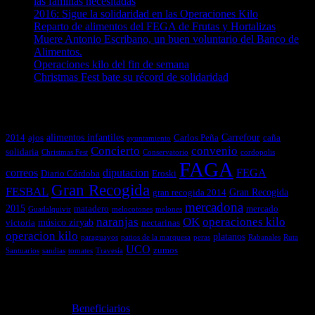
las familias necesitadas
2016: Sigue la solidaridad en las Operaciones Kilo
Reparto de alimentos del FEGA de Frutas y Hortalizas
Muere Antonio Escribano, un buen voluntario del Banco de
Alimentos.
Operaciones kilo del fin de semana
Christmas Fest bate su récord de solidaridad
Nube de etiquetas en Noticias
alimentos infantiles
Carrefour
2014
ajos
Carlos Peña
caña
ayuntamiento
Concierto
convenio
solidaria
Christmas Fest
Conservatorio
cordopolis
FAGA
correos
diputacion
FEGA
Diario Córdoba
Eroski
Gran Recogida
FESBAL
Gran Recogida
gran recogida 2014
mercadona
2015
matadero
mercado
Guadalquivir
melocotones
melones
naranjas
OK
operaciones kilo
músico ziryab
victoria
nectarinas
operacion kilo
platanos
paraguayos
patios de la marquesa
peras
Rabanales
Ruta
UCO
zumos
Santuarios
sandias
tomates
Travesía
Comentarios
irene
en
Beneficiarios