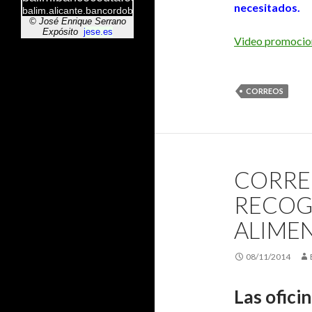
necesitados.
Video promocion
CORREOS
CORRE
RECOG
ALIME
08/11/2014
Las ofic