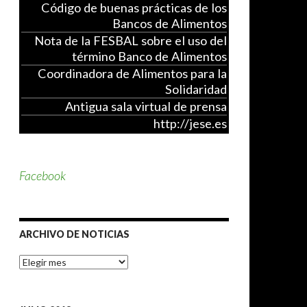
Código de buenas prácticas de los
Bancos de Alimentos
Nota de la FESBAL sobre el uso del
término Banco de Alimentos
Coordinadora de Alimentos para la
Solidaridad
Antigua sala virtual de prensa
http://jese.es
Facebook
ARCHIVO DE NOTICIAS
A
r
c
h