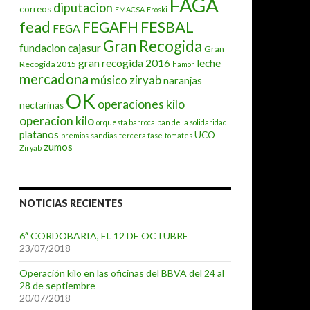
FAGA
diputacion
correos
EMACSA
Eroski
fead
FESBAL
FEGAFH
FEGA
Gran Recogida
fundacion cajasur
Gran
gran recogida 2016
leche
Recogida 2015
hamor
mercadona
músico ziryab
naranjas
OK
operaciones kilo
nectarinas
operacion kilo
orquesta barroca
pan de la solidaridad
platanos
UCO
premios
sandias
tercera fase
tomates
zumos
Ziryab
NOTICIAS RECIENTES
6ª CORDOBARIA, EL 12 DE OCTUBRE
23/07/2018
Operación kilo en las oficinas del BBVA del 24 al
28 de septiembre
20/07/2018