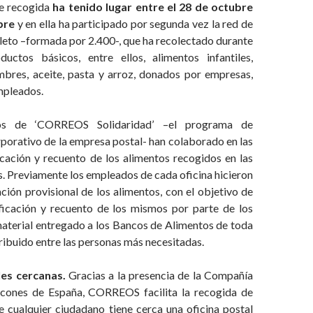
e recogida
ha tenido lugar entre el 28 de octubre
bre
y en ella ha participado por segunda vez la red de
leto –formada por 2.400-, que ha recolectado durante
uctos básicos, entre ellos, alimentos infantiles,
mbres, aceite, pasta y arroz, donados por empresas,
mpleados.
os de ‘CORREOS Solidaridad’ –el programa de
porativo de la empresa postal- han colaborado en las
icación y recuento de los alimentos recogidos en las
as. Previamente los empleados de cada oficina hicieron
ación provisional de los alimentos, con el objetivo de
sificación y recuento de los mismos por parte de los
material entregado a los Bancos de Alimentos de toda
ribuido entre las personas más necesitadas.
les cercanas.
Gracias a la presencia de la Compañía
ncones de España, CORREOS facilita la recogida de
e cualquier ciudadano tiene cerca una oficina postal