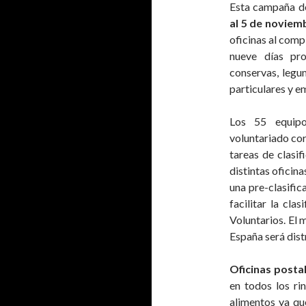
Esta campaña d
al 5 de noviem
oficinas al comp
nueve días prod
conservas, legu
particulares y e
Los 55 equip
voluntariado cor
tareas de clasif
distintas oficin
una pre-clasific
facilitar la cla
Voluntarios. El 
España será dist
Oficinas posta
en todos los ri
alimentos ya qu