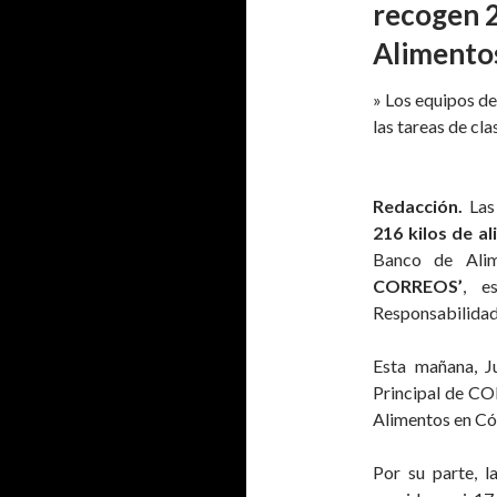
recogen 2
Alimento
» Los equipos de
las tareas de cl
Redacción.
Las
216 kilos de a
Banco de Alim
CORREOS’
, e
Responsabilidad 
Esta mañana, Ju
Principal de C
Alimentos en C
Por su parte, 