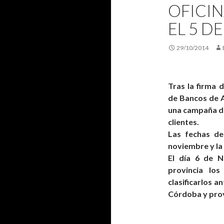
OFICI
EL 5 D
29/10/2014
Tras la firma 
de Bancos de A
una campaña de
clientes.
Las fechas de
noviembre y la 
El día 6 de N
provincia los
clasificarlos 
Córdoba y prov