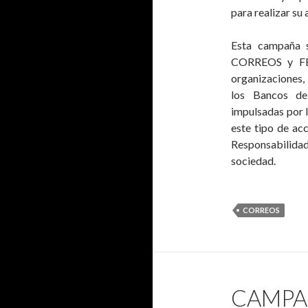
para realizar su 
Esta campaña 
CORREOS y FES
organizaciones
los Bancos de
impulsadas por 
este tipo de ac
Responsabilida
sociedad.
CORREOS
CAMPAÑ