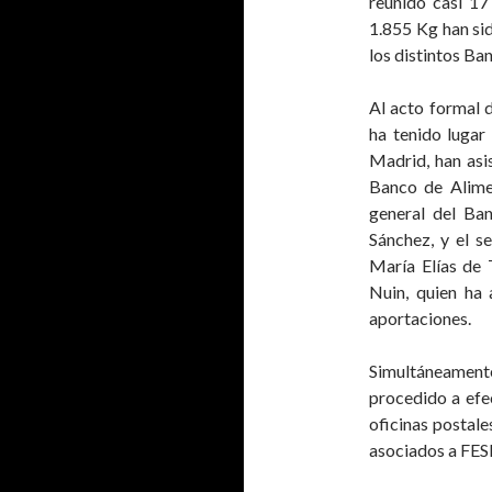
reunido casi 17
1.855 Kg han si
los distintos Ba
Al acto formal d
ha tenido lugar
Madrid, han asi
Banco de Alime
general del B
Sánchez, y el 
María Elías de 
Nuin, quien ha 
aportaciones.
Simultáneamente
procedido a efec
oficinas postale
asociados a FE