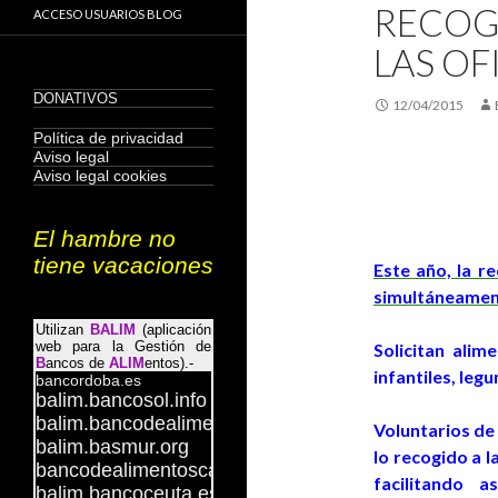
RECOG
ACCESO USUARIOS BLOG
LAS OF
12/04/2015
Este año, la r
simultáneament
Solicitan ali
infantiles, leg
Voluntarios de
lo recogido a 
facilitando 