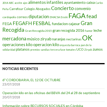
alimentos infantiles
caixa
ayuntamiento
2014
ABC
aceite
ajos
Carlos
Concierto
convenio
Carrefour
Colegio Abogados
Peña
FAGA
fead
diputacion
correos
cordopolis
EMACSA
Eroski
FESBAL
Gran
FEGAFH
FEGA
fundacion cajasur
Recogida
gran recogida 2016
leche
Gran Recogida 2015
hamor
OK
mercadona
músico ziryab
naranjas
nectarinas
operaciones kilo
operacion kilo
orquesta barroca
pan de la
platanos
zumos
UCO
solidaridad
premios
sandias
tercera fase
tomates
Ziryab
NOTICIAS RECIENTES
6ª CORDOBARIA, EL 12 DE OCTUBRE
23/07/2018
Operación kilo en las oficinas del BBVA del 24 al 28 de septiembre
20/07/2018
Información sobre RECURSOS SOCIALES en Córdoba