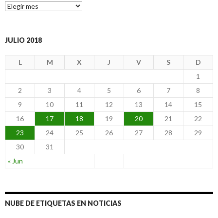
A
r
c
h
i
JULIO 2018
v
o
L
M
X
J
V
S
D
d
e
1
N
2
3
4
5
6
7
8
o
t
9
10
11
12
13
14
15
i
16
17
18
19
20
21
22
c
i
23
24
25
26
27
28
29
a
s
30
31
« Jun
NUBE DE ETIQUETAS EN NOTICIAS