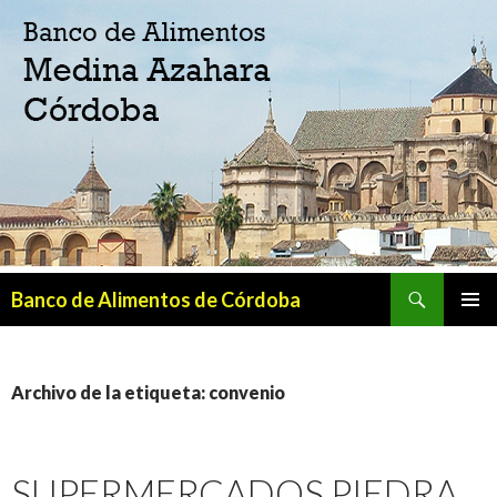
Buscar
Banco de Alimentos de Córdoba
SALTAR
MENÚ
AL
PRINCI
CONTENIDO
Archivo de la etiqueta: convenio
SUPERMERCADOS PIEDRA