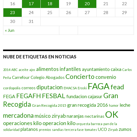
16
17
18
19
20
21
22
c
i
23
24
25
26
27
28
29
a
s
30
31
« Jun
NUBE DE ETIQUETAS EN NOTICIAS
alimentos infantiles
caixa
ayuntamiento
2014
ABC
aceite
ajos
Carlos
Concierto
convenio
Carrefour
Colegio Abogados
Peña
FAGA
fead
diputacion
correos
cordopolis
EMACSA
Eroski
FESBAL
Gran
FEGAFH
FEGA
fundacion cajasur
Recogida
gran recogida 2016
leche
Gran Recogida 2015
hamor
OK
mercadona
músico ziryab
naranjas
nectarinas
operaciones kilo
operacion kilo
orquesta barroca
pan de la
platanos
zumos
UCO
solidaridad
premios
sandias
tercera fase
tomates
Ziryab