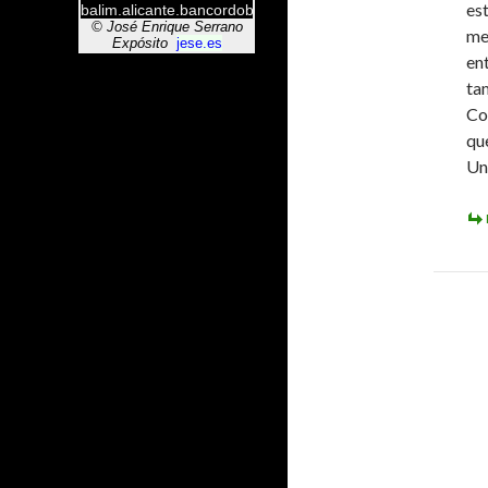
es
mej
ent
ta
Co
que
Un