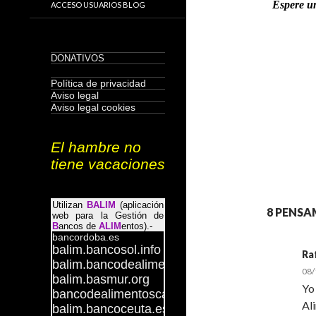
ACCESO USUARIOS BLOG
8 PENSA
Ra
08/
Yo
Al