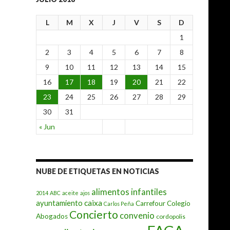
v
o
L
M
X
J
V
S
D
d
e
1
N
2
3
4
5
6
7
8
o
t
9
10
11
12
13
14
15
i
16
17
18
19
20
21
22
c
i
23
24
25
26
27
28
29
a
s
30
31
« Jun
NUBE DE ETIQUETAS EN NOTICIAS
alimentos infantiles
2014
ABC
aceite
ajos
caixa
ayuntamiento
Carrefour
Colegio
Carlos Peña
Concierto
convenio
Abogados
cordopolis