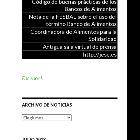
Código de buenas prácticas de los
Bancos de Alimentos
Nota de la FESBAL sobre el uso del
término Banco de Alimentos
Coordinadora de Alimentos para la
Solidaridad
Antigua sala virtual de prensa
http://jese.es
Facebook
ARCHIVO DE NOTICIAS
A
r
c
h
i
JULIO 2018