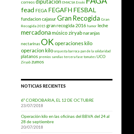
FAGA
diputacion
correos
EMACSA
Eroski
fead
FESBAL
FEGAFH
FEGA
Gran Recogida
fundacion cajasur
Gran
gran recogida 2016
leche
Recogida 2015
hamor
mercadona
músico ziryab
naranjas
OK
operaciones kilo
nectarinas
operacion kilo
orquesta barroca
pan de la solidaridad
platanos
UCO
premios
sandias
tercera fase
tomates
zumos
Ziryab
NOTICIAS RECIENTES
6ª CORDOBARIA, EL 12 DE OCTUBRE
23/07/2018
Operación kilo en las oficinas del BBVA del 24 al
28 de septiembre
20/07/2018