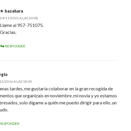
bazahara
24/11/2015 A LAS 20:08
Llame al 957-751075.
Gracias.
RESPONDER
rgio
11/2016 A LAS 18:03
enas tardes, me gustaría colaborar en la gran recogida de
imentos que organizais en noviembre, mi novia y yo estamos
eresados, solo dígame a quién me puedo dirigir para ello, un
ludo.
RESPONDER