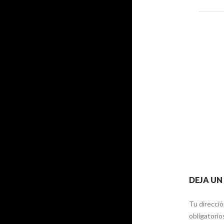
DEJA U
Tu direcció
obligatori