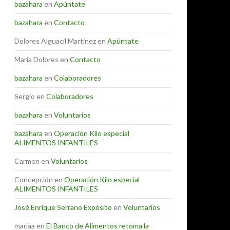
bazahara
en
Apúntate
bazahara
en
Contacto
Dolores Alguacil Martínez
en
Apúntate
Maria Dolores
en
Contacto
bazahara
en
Colaboradores
Sergio
en
Colaboradores
bazahara
en
Voluntarios
bazahara
en
Operación Kilo especial
ALIMENTOS INFANTILES
Carmen
en
Voluntarios
Concepción
en
Operación Kilo especial
ALIMENTOS INFANTILES
José Enrique Serrano Expósito
en
Voluntarios
mariaa
en
El Banco de Alimentos retoma la