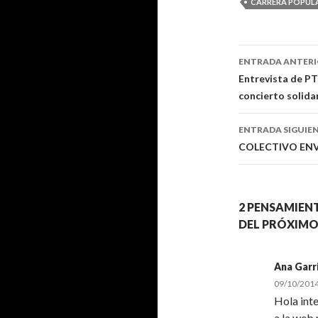
CARRERA POPUL
ENTRADA ANTER
Navegaci
Entrevista de P
concierto solida
de
entradas
ENTRADA SIGUIE
COLECTIVO ENVIL
2 PENSAMIEN
DEL PRÓXIMO
Ana Garr
09/10/2014
Hola inte
a la web 