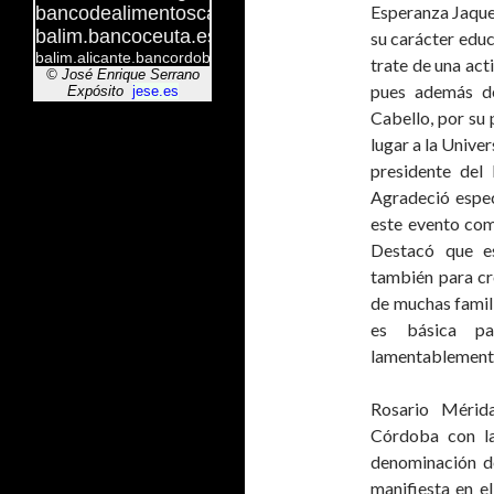
Esperanza Jaquet
su carácter educ
trate de una act
pues además de
Cabello, por su 
lugar a la Unive
presidente del
Agradeció espec
este evento com
Destacó que es
también para cr
de muchas famili
es básica pa
lamentablement
Rosario Mérid
Córdoba con la
denominación de
manifiesta en e