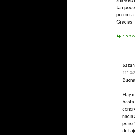
tampoco f
premura 
Gracias
RESPO
bazah
11/10/2
Buena
Hay m
basta 
concre
hacia 
pone “
debaj