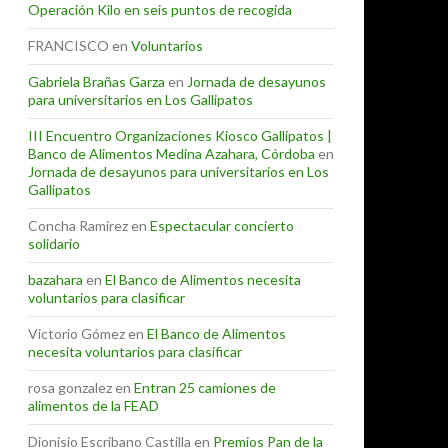
Operación Kilo en seis puntos de recogida
FRANCISCO
en
Voluntarios
Gabriela Brañas Garza
en
Jornada de desayunos
para universitarios en Los Gallipatos
III Encuentro Organizaciones Kiosco Gallipatos |
Banco de Alimentos Medina Azahara, Córdoba
en
Jornada de desayunos para universitarios en Los
Gallipatos
Concha Ramirez
en
Espectacular concierto
solidario
bazahara
en
El Banco de Alimentos necesita
voluntarios para clasificar
Victorio Gómez
en
El Banco de Alimentos
necesita voluntarios para clasificar
rosa gonzalez
en
Entran 25 camiones de
alimentos de la FEAD
Dionisio Escribano Castilla
en
Premios Pan de la