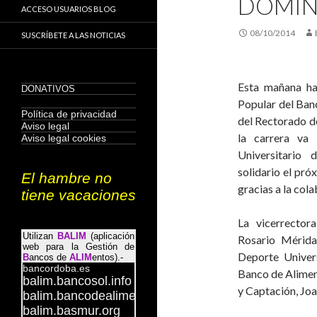
DOMIN
ACCESO USUARIOS BLOG
08/10/2014
SUSCRÍBETE A LAS NOTICIAS
Esta mañana ha
Popular del Ban
del Rectorado d
la carrera va
Universitario
solidario el pró
gracias a la col
La vicerrector
Rosario Mérida
Deporte Univers
Banco de Alimen
y Captación, Joa