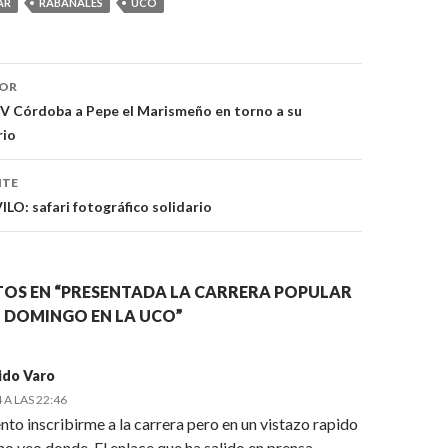
AR
RABANALES
UCO
IOR
ón
TV Córdoba a Pepe el Marismeño en torno a su
rio
NTE
O: safari fotográfico solidario
TOS EN “PRESENTADA LA CARRERA POPULAR
 DOMINGO EN LA UCO”
ido Varo
 A LAS 22:46
nto inscribirme a la carrera pero en un vistazo rapido
no veo donde. El enlace que ha salido en prensa