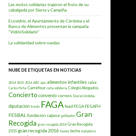
Las motos solidarias trajeron el fruto de su
cabalgada por Sierra y Campiña
Ecovidrio, el Ayuntamiento de Córdoba y el
Banco de Alimentos presentan la campaña
“VidrioSolidario”
La solidaridad sobre ruedas
NUBE DE ETIQUETAS EN NOTICIAS
alimentos infantiles
caixa
2014
2015
2016
ABC
ajos
Carrefour
Colegio Abogados
Carlos Peña
caña solidaria
Concierto
convenio
correos
Diario Córdoba
FAGA
diputacion
fead
FEGA
FEGAFH
Eroski
Gran
FESBAL
fundacion cajasur
gallipatos
Recogida
Gran Recogida
gran recogida 2014
gran recogida 2016
leche
2015
hamor
matadero