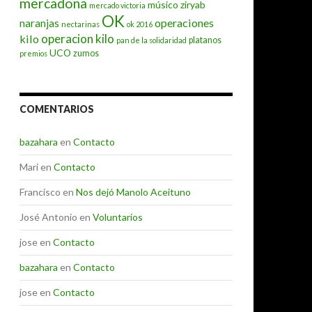
mercadona
músico ziryab
mercado victoria
OK
operaciones
naranjas
nectarinas
ok 2016
operacion kilo
kilo
platanos
pan de la solidaridad
UCO
zumos
premios
COMENTARIOS
bazahara
en
Contacto
Mari
en
Contacto
Francisco
en
Nos dejó Manolo Aceituno
José Antonio
en
Voluntarios
jose
en
Contacto
bazahara
en
Contacto
jose
en
Contacto