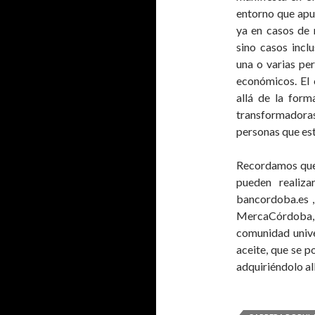
entorno que apue
ya en casos de 
sino casos inclu
una o varias pe
económicos. El 
allá de la for
transformadoras
personas que est
Recordamos que l
pueden realiz
bancordoba.es , 
MercaCórdoba, o
comunidad unive
aceite, que se p
adquiriéndolo all