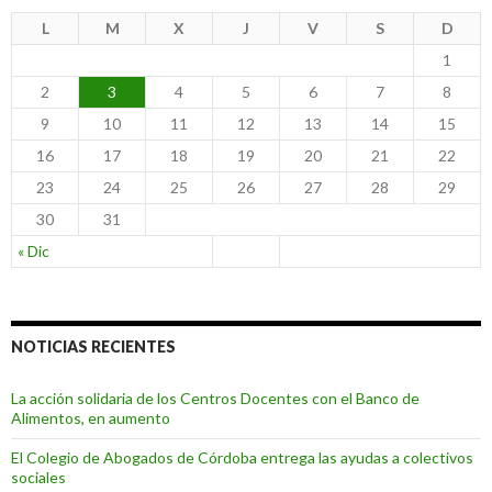
o
L
M
X
J
V
S
D
d
e
1
N
2
3
4
5
6
7
8
o
t
9
10
11
12
13
14
15
i
16
17
18
19
20
21
22
c
i
23
24
25
26
27
28
29
a
s
30
31
« Dic
NOTICIAS RECIENTES
La acción solidaria de los Centros Docentes con el Banco de
Alimentos, en aumento
El Colegio de Abogados de Córdoba entrega las ayudas a colectivos
sociales