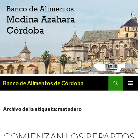
Buscar
Banco de Alimentos de Córdoba
SALTAR
MENÚ
AL
PRINCI
CONTENIDO
Archivo de la etiqueta: matadero
COMIENZAN LOS REPARTOS