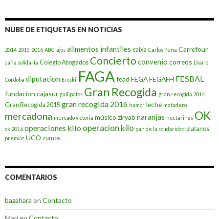
NUBE DE ETIQUETAS EN NOTICIAS
alimentos infantiles
Carrefour
caixa
2014
2015
2016
ABC
ajos
Carlos Peña
Concierto
convenio
correos
Colegio Abogados
caña solidaria
Diario
FAGA
FESBAL
diputacion
fead
FEGA
FEGAFH
Córdoba
Eroski
Gran Recogida
fundacion cajasur
gallipatos
gran recogida 2014
gran recogida 2016
leche
Gran Recogida 2015
hamor
matadero
OK
mercadona
naranjas
músico ziryab
mercado victoria
nectarinas
operacion kilo
operaciones kilo
platanos
ok 2016
pan de la solidaridad
UCO
zumos
premios
COMENTARIOS
bazahara
en
Contacto
Mari
en
Contacto