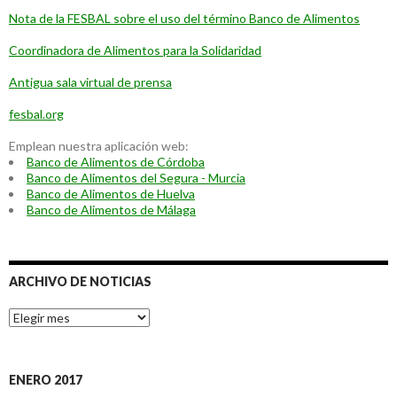
Nota de la FESBAL sobre el uso del término Banco de Alimentos
Coordinadora de Alimentos para la Solidaridad
Antigua sala virtual de prensa
fesbal.org
Emplean nuestra aplicación web:
Banco de Alimentos de Córdoba
Banco de Alimentos del Segura - Murcia
Banco de Alimentos de Huelva
Banco de Alimentos de Málaga
ARCHIVO DE NOTICIAS
A
r
c
h
i
ENERO 2017
v