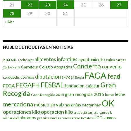
21
22
23
24
25
26
27
c
i
28
29
30
31
a
s
« Abr
NUBE DE ETIQUETAS EN NOTICIAS
alimentos infantiles
ayuntamiento
caixa
2014
ABC
aceite
ajos
caritas
Concierto
convenio
Carrefour
Colegio Abogados
Carlos Peña
FAGA
fead
diputacion
correos
cordopolis
EMACSA
Eroski
Gran
FESBAL
FEGAFH
FEGA
fundacion cajasur
Recogida
gran recogida 2016
leche
Gran Recogida 2015
hamor
OK
mercadona
músico ziryab
naranjas
nectarinas
operaciones kilo
operacion kilo
orquesta barroca
pan de la
platanos
zumos
UCO
solidaridad
premios
sandias
tercera fase
tomates