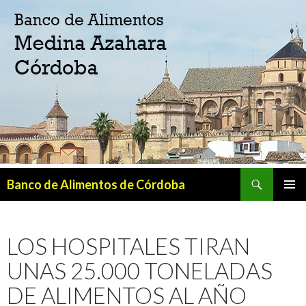
Buscar
Banco de Alimentos de Córdoba
SALTAR
MENÚ
AL
PRINCI
CONTENIDO
LOS HOSPITALES TIRAN
UNAS 25.000 TONELADAS
DE ALIMENTOS AL AÑO