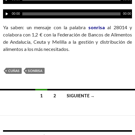
e
p
R
00:00
00:00
r
e
o
p
Ya saben: un mensaje con la palabra
sonrisa
al 28014 y
d
r
colabora con 1,2 € con la Federación de Bancos de Alimentos
u
o
de Andalucía, Ceuta y Melilla a la gestión y distribución de
c
d
alimentos a los más necesitados.
t
u
o
c
r
t
CUÑAS
SONRISA
d
o
e
r
a
d
1
2
SIGUIENTE →
u
e
Ir
d
a
i
u
a
o
d
las
i