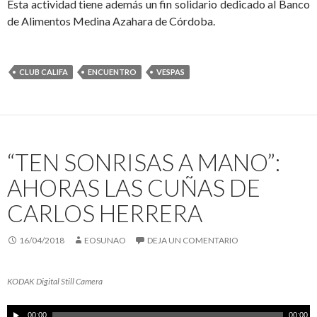
Esta actividad tiene además un fin solidario dedicado al Banco
de Alimentos Medina Azahara de Córdoba.
CLUB CALIFA
ENCUENTRO
VESPAS
“TEN SONRISAS A MANO”:
AHORAS LAS CUÑAS DE
CARLOS HERRERA
16/04/2018
EOSUNAO
DEJA UN COMENTARIO
KODAK Digital Still Camera
R
00:00
00:00