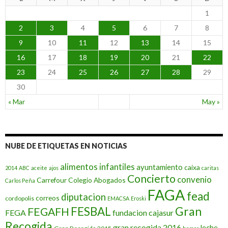
d
e
1
N
2
3
4
5
6
7
8
o
t
9
10
11
12
13
14
15
i
16
17
18
19
20
21
22
c
i
23
24
25
26
27
28
29
a
s
30
« Mar
May »
NUBE DE ETIQUETAS EN NOTICIAS
alimentos infantiles
ayuntamiento
caixa
2014
ABC
aceite
ajos
caritas
Concierto
convenio
Carrefour
Colegio Abogados
Carlos Peña
FAGA
fead
diputacion
correos
cordopolis
EMACSA
Eroski
Gran
FESBAL
FEGAFH
FEGA
fundacion cajasur
Recogida
gran recogida 2016
leche