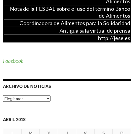
Alimentos
Nota de la FESBAL sobre el uso del término Banco
de Alimentos
Coordinadora de Alimentos para la Solidaridad
Antigua sala virtual de prensa
http://jese.es
Facebook
ARCHIVO DE NOTICIAS
A
r
c
h
i
ABRIL 2018
v
o
L
M
X
J
V
S
D