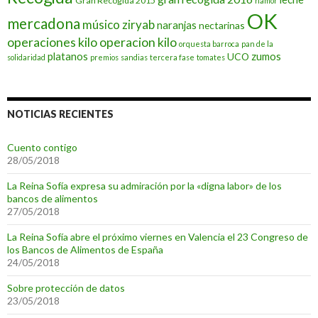
Gran Recogida 2015
hamor
OK
mercadona
músico ziryab
naranjas
nectarinas
operaciones kilo
operacion kilo
orquesta barroca
pan de la
platanos
zumos
UCO
solidaridad
premios
sandias
tercera fase
tomates
NOTICIAS RECIENTES
Cuento contigo
28/05/2018
La Reina Sofía expresa su admiración por la «digna labor» de los
bancos de alimentos
27/05/2018
La Reina Sofía abre el próximo viernes en Valencia el 23 Congreso de
los Bancos de Alimentos de España
24/05/2018
Sobre protección de datos
23/05/2018