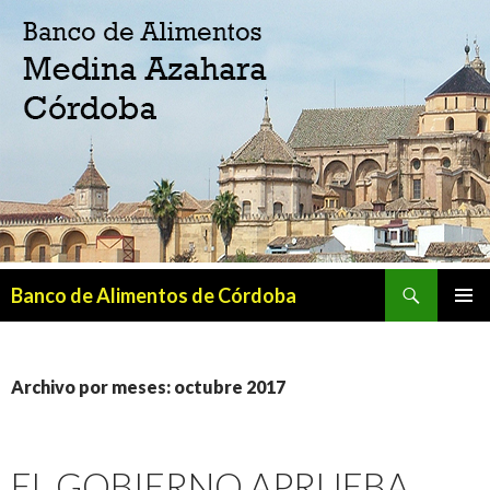
Buscar
Banco de Alimentos de Córdoba
SALTAR
MENÚ
AL
PRINCI
CONTENIDO
Archivo por meses: octubre 2017
EL GOBIERNO APRUEBA