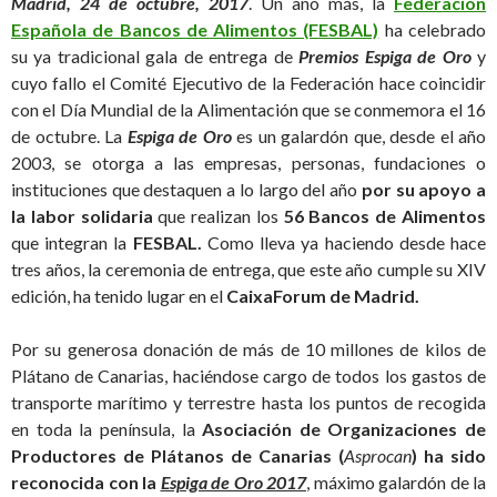
Madrid, 24 de octubre, 2017
. Un año más, la
Federación
Española de Bancos de Alimentos (FESBAL)
ha celebrado
su ya tradicional gala de entrega de
Premios Espiga de Oro
y
cuyo fallo el Comité Ejecutivo de la Federación hace coincidir
con el Día Mundial de la Alimentación que se conmemora el 16
de octubre. La
Espiga de Oro
es un galardón que, desde el año
2003, se otorga a las empresas, personas, fundaciones o
instituciones que destaquen a lo largo del año
por su apoyo a
la labor solidaria
que realizan los
56 Bancos de Alimentos
que integran la
FESBAL.
Como lleva ya haciendo desde hace
tres años, la ceremonia de entrega, que este año cumple su XIV
edición, ha tenido lugar en el
CaixaForum de Madrid.
Por su generosa donación de más de 10 millones de kilos de
Plátano de Canarias, haciéndose cargo de todos los gastos de
transporte marítimo y terrestre hasta los puntos de recogida
en toda la península, la
Asociación de Organizaciones de
Productores de Plátanos de Canarias (
Asprocan
)
ha sido
reconocida con la
Espiga de Oro 2017
, máximo galardón de la