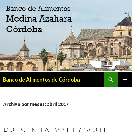
Buscar
Banco de Alimentos de Córdoba
SALTAR
MENÚ
AL
PRINCI
CONTENIDO
Archivo por meses: abril 2017
PRESENTADO EL CARTEL