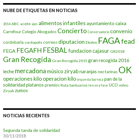
NUBE DE ETIQUETAS EN NOTICIAS
alimentos infantiles
caixa
ayuntamiento
ABC
aceite
2014
ajos
Concierto
convenio
Carrefour
Colegio Abogados
Conservatorio
FAGA
fead
diputacion
cordobaria
correos
cordopolis
Ekiden
FESBAL
FEGAFH
fundacion cajasur
FEGA
GR2018
Gran Recogida
gran recogida 2016
Gran Recogida 2015
OK
mercadona
músico ziryab
leche
naranjas
nectarinas
operaciones kilo
operacion kilo
pan de la
orquesta barroca
solidaridad
platanos
premios
UCO
Ruta Santuarios
video
tercera fase
zumos
Ziryab
NOTICIAS RECIENTES
Segunda tanda de solidaridad
30/11/2018