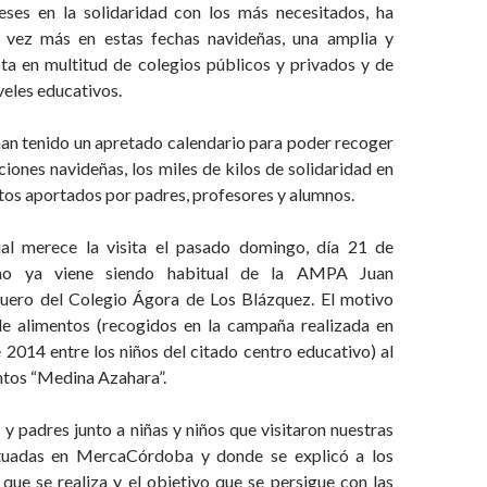
ses en la solidaridad con los más necesitados, ha
 vez más en estas fechas navideñas, una amplia y
sta en multitud de colegios públicos y privados y de
veles educativos.
han tenido un apretado calendario para poder recoger
ciones navideñas, los miles de kilos de solidaridad en
tos aportados por padres, profesores y alumnos.
al merece la visita el pasado domingo, día 21 de
mo ya viene siendo habitual de la AMPA Juan
uero del Colegio Ágora de Los Blázquez. El motivo
de alimentos (recogidos en la campaña realizada en
2014 entre los niños del citado centro educativo) al
tos “Medina Azahara”.
y padres junto a niñas y niños que visitaron nuestras
situadas en MercaCórdoba y donde se explicó a los
 que se realiza y el objetivo que se persigue con las