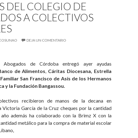
S DEL COLEGIO DE
DOS A COLECTIVOS
LES
EOSUNAO
DEJA UN COMENTARIO
e Abogados de Córdoba entregó ayer ayudas
Banco de
Alimentos
,
Cáritas Diocesana, Estrella
Familiar San Francisco de Asís de los Hermanos
nca y la Fundación Bangassou.
olectivos recibieron de manos de la decana en
a Victoria García de la Cruz cheques por la cantidad
e año además ha colaborado con la Brimz X con la
cantidad metálico para la compra de material escolar
Líbano,