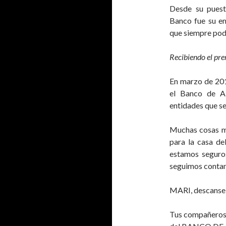
Desde su puesto
Banco fue su e
que siempre pod
Recibiendo el pre
En marzo de 2014
el Banco de Al
entidades que se
Muchas cosas má
para la casa de
estamos seguro
seguimos contan
MARI, descanse 
Tus compañeros 