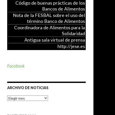
Código de buenas prácticas de los
Bancos de Alimentos
Nota de la FESBAL sobre el uso del
término Banco de Alimentos
Coordinadora de Alimentos para la
Solidaridad
Antigua sala virtual de prensa
http://jese.es
Facebook
ARCHIVO DE NOTICIAS
A
r
c
h