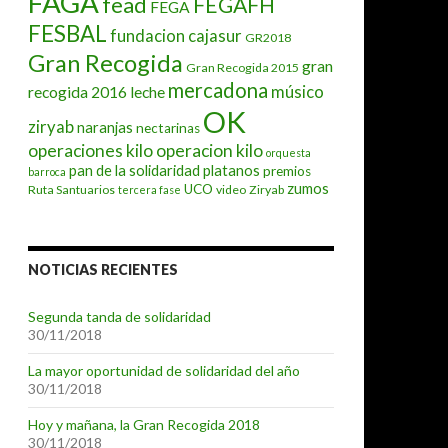
FAGA
fead
FEGAFH
FEGA
FESBAL
fundacion cajasur
GR2018
Gran Recogida
gran
Gran Recogida 2015
mercadona
músico
recogida 2016
leche
OK
ziryab
naranjas
nectarinas
operaciones kilo
operacion kilo
orquesta
pan de la solidaridad
platanos
premios
barroca
zumos
UCO
Ruta Santuarios
video
Ziryab
tercera fase
NOTICIAS RECIENTES
Segunda tanda de solidaridad
30/11/2018
La mayor oportunidad de solidaridad del año
30/11/2018
Hoy y mañana, la Gran Recogida 2018
30/11/2018