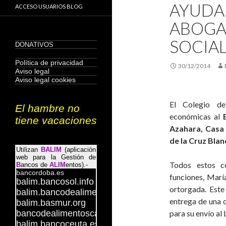
AYUDA
ACCESO USUARIOS BLOG
ABOGA
SOCIA
30/12/2014
El Colegio d
económicas al
Azahara, Casa 
de la Cruz Bla
Todos estos c
funciones, Marí
ortorgada. Est
entrega de una 
para su envío al 