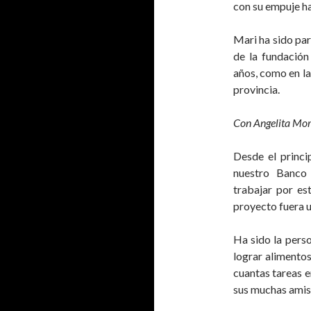
con su empuje ha
Mari ha sido par
de la fundación
años, como en la
provincia.
Con Angelita Mor
Desde el princi
nuestro Banco
trabajar por est
proyecto fuera u
Ha sido la pers
lograr alimentos
cuantas tareas e
sus muchas amista