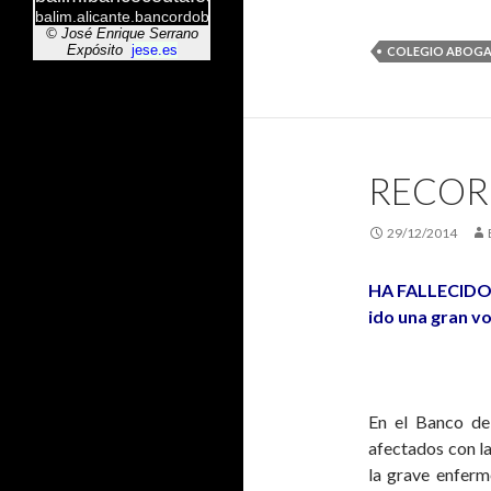
COLEGIO ABOG
RECOR
29/12/2014
HA FALLECIDO
ido una gran vo
En el Banco de
afectados con la
la grave enferm