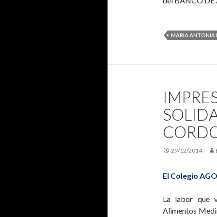
del BANCO DE
MARIA ANTONIA
IMPRE
SOLIDA
CORDO
29/12/2014
El Colegio AGO
La labor que v
Alimentos Medin