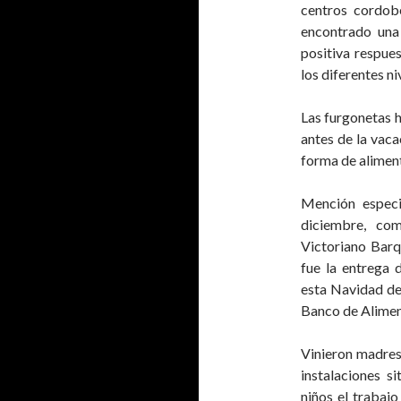
centros cordobe
encontrado una
positiva respue
los diferentes ni
Las furgonetas 
antes de la vaca
forma de alimen
Mención especi
diciembre, co
Victoriano Barq
fue la entrega 
esta Navidad de 
Banco de Alimen
Vinieron madres 
instalaciones 
niños el trabajo