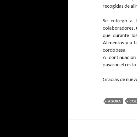
recogidas de ali
Se entregó a 
colaboradores, 
que durante lo
Alimentos y a f
cordobesa.
A continuación
pasaron el resto
Gracias de nuevo
AGORA
COL