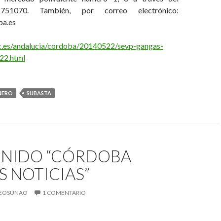
-751070. También, por correo electrónico:
a.es
abc.es/andalucia/cordoba/20140522/sevp-gangas-
22.html
NERO
SUBASTA
ENIDO “CÓRDOBA
 NOTICIAS”
EOSUNAO
1 COMENTARIO