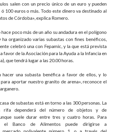
culos salen con un precio único de un euro y pueden
15 ó 100 euros o más. Todo este dinero va destinado al
tos de Córdoba», explica Romero.
ó hace poco más de un año su andadura en el polígono
ha organizado varias subastas con fines benéficos,
nte celebró una con Fepamic, y la que está prevista
a favor de la Asociación para la Ayuda a la Infancia en
), que tendrá lugar a las 20.00 horas.
 hacer una subasta benéfica a favor de ellos, y lo
 para aportar nuestro granito de arena», reconoce el
Barganero.
 casa de subastas está en torno a las 300 personas. La
a rifa dependerá del número de objetos y de
aunque suele durar entre tres y cuatro horas. Para
n el Banco de Alimentos puede dirigirse a
 mercado polivalente número 1, o a través del