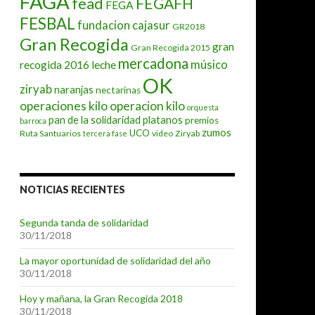
FAGA
fead
FEGAFH
FEGA
FESBAL
fundacion cajasur
GR2018
Gran Recogida
gran
Gran Recogida 2015
mercadona
músico
recogida 2016
leche
OK
ziryab
naranjas
nectarinas
operaciones kilo
operacion kilo
orquesta
pan de la solidaridad
platanos
premios
barroca
zumos
UCO
Ruta Santuarios
video
Ziryab
tercera fase
NOTICIAS RECIENTES
Segunda tanda de solidaridad
30/11/2018
La mayor oportunidad de solidaridad del año
30/11/2018
Hoy y mañana, la Gran Recogida 2018
30/11/2018