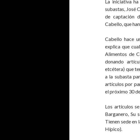
La iniciativa h
subastas, José 
de captación 
Cabello, que han
Cabello hace u
explica que cua
Alimentos de C
donando artícu
etcétera) que te
a la subasta par
artículos por p
el próximo 30 d
Los artículos s
Barganero, Su s
Tienen sede en l
Hípico).