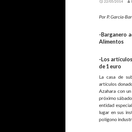
22/05/2014
Por P. García-Ba
-Barganero a
Alimentos
-Los artículo
de 1 euro
La casa de sub
artículos donad
Azahara con un 
próximo sábado, 
entidad especia
lugar en sus ins
polígono indust