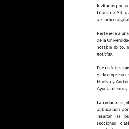
Invitados por su 
López de Alba, 
periódico digita
Pertenece a una 
de la Universida
notable éxito, 
noticias.
Fue un interesan
de la empresa c
Huelva y Andalu
Ayuntamiento y 
La redactora jef
publicación po
resaltar las b
secciones clás