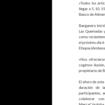
«Todos los artí
llegar a 5, 10, 
Banco de Alimen
Barganero inici
Las Quemadas y 
como recienteme
el próximo día 6 
Etiopía (Ambessa
«Nos ofrecieron
cogimos ilusión,
propietario de 
El aforo de esta
duración de l
participantes, 
colaborar co
MercaCórdoba,