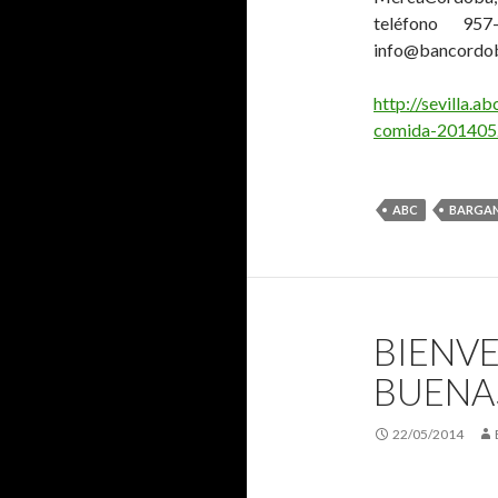
teléfono 957
info@bancordob
http://sevilla.
comida-201405
ABC
BARGA
BIENV
BUENAS
22/05/2014