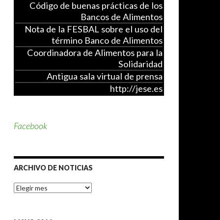
Código de buenas prácticas de los
Bancos de Alimentos
Nota de la FESBAL sobre el uso del
término Banco de Alimentos
Coordinadora de Alimentos para la
Solidaridad
Antigua sala virtual de prensa
http://jese.es
Facebook
ARCHIVO DE NOTICIAS
A
r
c
h