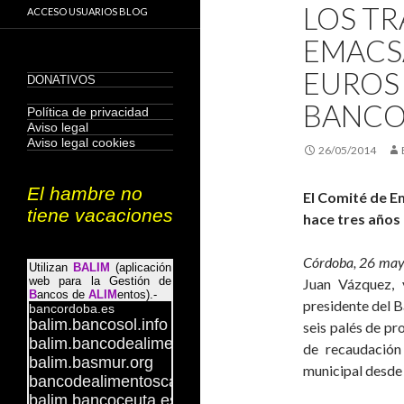
LOS T
ACCESO USUARIOS BLOG
EMACS
EUROS
BANCO
26/05/2014
El Comité de 
hace tres años
Córdoba, 26 may
Juan Vázquez, 
presidente del 
seis palés de p
de recaudación
municipal desde 