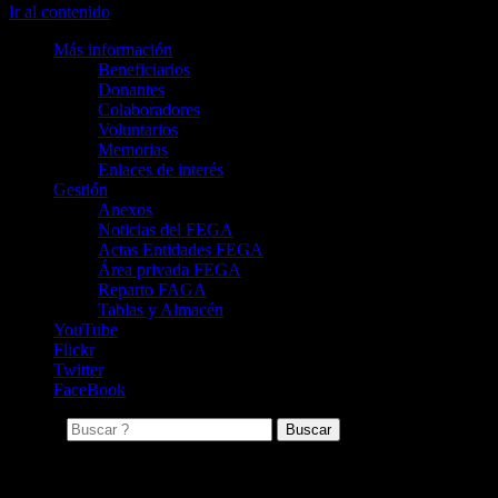
Ir al contenido
Más información
Beneficiarios
Donantes
Colaboradores
Voluntarios
Memorias
Enlaces de interés
Gestión
Anexos
Noticias del FEGA
Actas Entidades FEGA
Área privada FEGA
Reparto FAGA
Tablas y Almacén
YouTube
Flickr
Twitter
FaceBook
Buscar:
Archivo de la etiqueta: Canarias