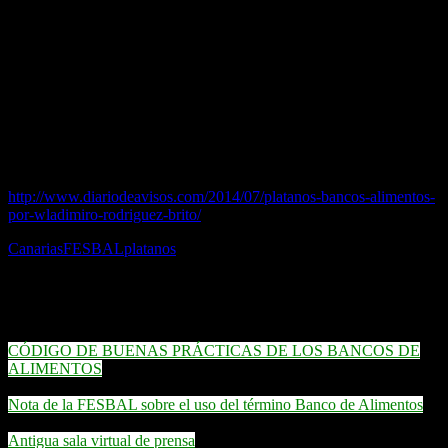
Medina Azahara un camión con 21.888 kilos de plátanos.
La mercancía procedía de COPLACA, de La Palma (Canarias) en
una gestión realizada por la FESBAL (Federación Española de
Bancos de Alimentos).
Inmediatamente se procederá a su reparto entre las instituciones
asistenciales y de beneficencia inscritas en el Banco de Alimentos.
Información complementaria sobre el tema:
http://www.diariodeavisos.com/2014/07/platanos-bancos-alimentos-
por-wladimiro-rodriguez-brito/
Canarias
FESBAL
platanos
Enlaces destacados
CÓDIGO DE BUENAS PRÁCTICAS DE LOS BANCOS DE
ALIMENTOS
Nota de la FESBAL sobre el uso del término Banco de Alimentos
Antigua sala virtual de prensa