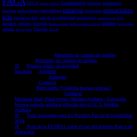
FAGA
Guadalquivir
FEGA
iberplus
mandarinas
fondos FEGA
naranjas
operaciones
mercadona
maraton
melocotones
nectarinas
kilo
operacion kilo
pan de la solidaridad
paraguayos
planificacion 2014
sandias
platanos
premios
recogida
Redes sociales
Redes sociales. Libros
Senderismo
subasta
Travesía
tercera fase
Ziryab
Comentarios recientes
Antonio Cortijos en
Repartido un camión de sandías
Miguel en
Repartido un camión de sandías
JE
en
Primera etapa: sin novedad
bazahara
en
Apúntate
mioara negrea en
Apúntate
bazahara en
Contacto
Patricia en
Bienvenido “Córdoba buenas noticias”
Luisa Dieguez Franco en
Contacto
Memoria final | Final report | Medina Azahara - Euroscola
en
Intensa jornada solidaria ofrecida por el I.E.S. Medina
Azahara
JE
en
Todo preparado para los Premios Pan de la Solidaridad
2014
JE
en
Nota de la FESBAL sobre el uso del término Banco de
Alimentos