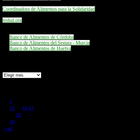
Coordinadora de Alimentos para la Solidaridad
fesbal.org
Emplean nuestra aplicación web:
Banco de Alimentos de Córdoba
Banco de Alimentos del Segura - Murcia
Banco de Alimentos de Huelva
Archivo de Noticias
agosto 2014
L
M
X
J
V
S
D
1
2
3
4
5
6
7
8
9
10
11
12
13
14
15
16
17
18
19
20
21
22
23
24
25
26
27
28
29
30
31
« jul