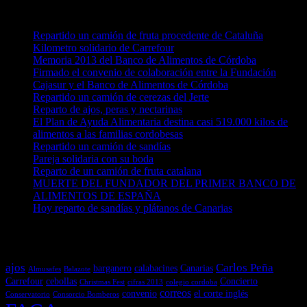
Noticias recientes
Repartido un camión de fruta procedente de Cataluña
Kilometro solidario de Carrefour
Memoria 2013 del Banco de Alimentos de Córdoba
Firmado el convenio de colaboración entre la Fundación
Cajasur y el Banco de Alimentos de Córdoba
Repartido un camión de cerezas del Jerte
Reparto de ajos, peras y nectarinas
El Plan de Ayuda Alimentaria destina casi 519.000 kilos de
alimentos a las familias cordobesas
Repartido un camión de sandías
Pareja solidaria con su boda
Reparto de un camión de fruta catalana
MUERTE DEL FUNDADOR DEL PRIMER BANCO DE
ALIMENTOS DE ESPAÑA
Hoy reparto de sandías y plátanos de Canarias
Nube de etiquetas en Noticias
ajos
Carlos Peña
barganero
calabacines
Canarias
Almusafes
Balazote
Carrefour
cebollas
Concierto
Christmas Fest
cifras 2013
colegio cordoba
correos
convenio
el corte inglés
Conservatorio
Consorcio Bomberos