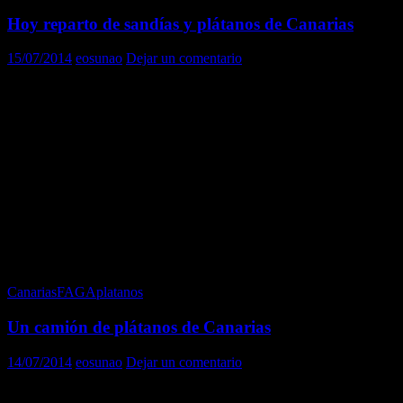
Hoy reparto de sandías y plátanos de Canarias
15/07/2014
eosunao
Dejar un comentario
En la mañana de hoy se ha recibido en el Banco de Alimentos
Medina Azahara un camión con 21.349 kilos de Sandías.
La mercancía procedía de NATURAL SALADS de Diputación
Purias - Lorca (Murcia) en una gestión realizada por el FAGA
(Fondo Andaluz de Garantía Agraria).
Inmediatamente se ha procedido a su reparto entre las instituciones
asistenciales y de beneficencia inscritas en el Banco de Alimentos.
En el reparto de hoy se ha añadido el camión de plátanos de
Canarias recibido ayer.
Canarias
FAGA
platanos
Un camión de plátanos de Canarias
14/07/2014
eosunao
Dejar un comentario
En la mañana de hoy se ha recibido en el Banco de Alimentos