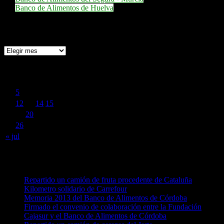
Banco de Alimentos de Huelva
Archivo de Noticias
agosto 2014
L
M
X
J
V
S
D
1
2
3
4
5
6
7
8
9
10
11
12
13
14
15
16
17
18
19
20
21
22
23
24
25
26
27
28
29
30
31
« jul
Noticias recientes
Repartido un camión de fruta procedente de Cataluña
Kilometro solidario de Carrefour
Memoria 2013 del Banco de Alimentos de Córdoba
Firmado el convenio de colaboración entre la Fundación
Cajasur y el Banco de Alimentos de Córdoba