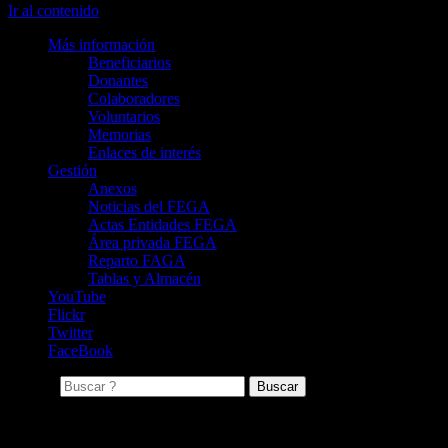
Ir al contenido
Más información
Beneficiarios
Donantes
Colaboradores
Voluntarios
Memorias
Enlaces de interés
Gestión
Anexos
Noticias del FEGA
Actas Entidades FEGA
Área privada FEGA
Reparto FAGA
Tablas y Almacén
YouTube
Flickr
Twitter
FaceBook
Buscar:
Actas Entidades FEGA