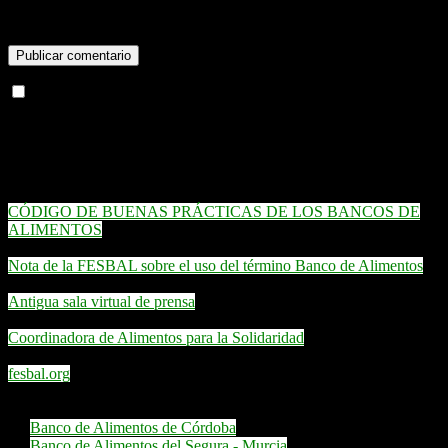
<blockquote cite=""> <cite> <code> <del datetime="">
<em> <i> <q cite=""> <strike> <strong>
Check here to Subscribe to notifications for new posts
Enlaces destacados
CÓDIGO DE BUENAS PRÁCTICAS DE LOS BANCOS DE
ALIMENTOS
Nota de la FESBAL sobre el uso del término Banco de Alimentos
Antigua sala virtual de prensa
Coordinadora de Alimentos para la Solidaridad
fesbal.org
Emplean nuestra aplicación web:
Banco de Alimentos de Córdoba
Banco de Alimentos del Segura - Murcia