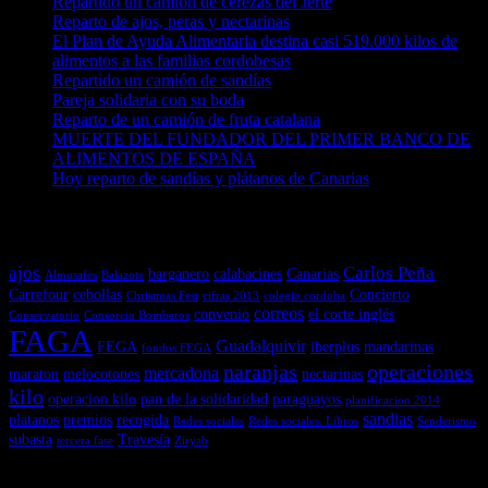
Repartido un camión de cerezas del Jerte
Reparto de ajos, peras y nectarinas
El Plan de Ayuda Alimentaria destina casi 519.000 kilos de
alimentos a las familias cordobesas
Repartido un camión de sandías
Pareja solidaria con su boda
Reparto de un camión de fruta catalana
MUERTE DEL FUNDADOR DEL PRIMER BANCO DE
ALIMENTOS DE ESPAÑA
Hoy reparto de sandías y plátanos de Canarias
Nube de etiquetas en Noticias
ajos
Carlos Peña
barganero
calabacines
Canarias
Almusafes
Balazote
Carrefour
cebollas
Concierto
Christmas Fest
cifras 2013
colegio cordoba
correos
convenio
el corte inglés
Conservatorio
Consorcio Bomberos
FAGA
Guadalquivir
FEGA
iberplus
mandarinas
fondos FEGA
naranjas
operaciones
mercadona
maraton
melocotones
nectarinas
kilo
operacion kilo
pan de la solidaridad
paraguayos
planificacion 2014
sandias
platanos
premios
recogida
Redes sociales
Redes sociales. Libros
Senderismo
subasta
Travesía
tercera fase
Ziryab
Comentarios recientes