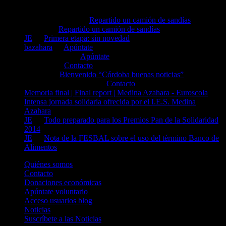
Antonio Cortijos en
Repartido un camión de sandías
Miguel en
Repartido un camión de sandías
JE
en
Primera etapa: sin novedad
bazahara
en
Apúntate
mioara negrea en
Apúntate
bazahara en
Contacto
Patricia en
Bienvenido “Córdoba buenas noticias”
Luisa Dieguez Franco en
Contacto
Memoria final | Final report | Medina Azahara - Euroscola
en
Intensa jornada solidaria ofrecida por el I.E.S. Medina
Azahara
JE
en
Todo preparado para los Premios Pan de la Solidaridad
2014
JE
en
Nota de la FESBAL sobre el uso del término Banco de
Alimentos
Quiénes somos
Contacto
Donaciones económicas
Apúntate voluntario
Acceso usuarios blog
Noticias
Suscríbete a las Noticias