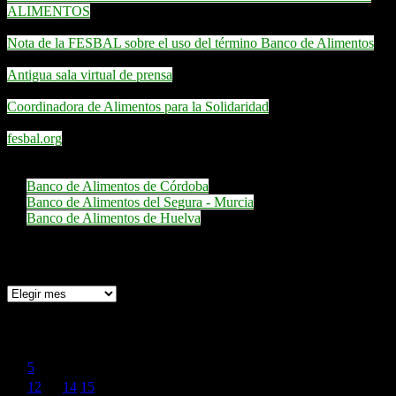
ALIMENTOS
Nota de la FESBAL sobre el uso del término Banco de Alimentos
Antigua sala virtual de prensa
Coordinadora de Alimentos para la Solidaridad
fesbal.org
Emplean nuestra aplicación web:
Banco de Alimentos de Córdoba
Banco de Alimentos del Segura - Murcia
Banco de Alimentos de Huelva
Archivo de Noticias
agosto 2014
L
M
X
J
V
S
D
1
2
3
4
5
6
7
8
9
10
11
12
13
14
15
16
17