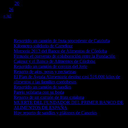
18
19
20
21
22
23
24
25
26
27
28
29
30
31
« jul
Noticias recientes
Repartido un camión de fruta procedente de Cataluña
Kilometro solidario de Carrefour
Memoria 2013 del Banco de Alimentos de Córdoba
Firmado el convenio de colaboración entre la Fundación
Cajasur y el Banco de Alimentos de Córdoba
Repartido un camión de cerezas del Jerte
Reparto de ajos, peras y nectarinas
El Plan de Ayuda Alimentaria destina casi 519.000 kilos de
alimentos a las familias cordobesas
Repartido un camión de sandías
Pareja solidaria con su boda
Reparto de un camión de fruta catalana
MUERTE DEL FUNDADOR DEL PRIMER BANCO DE
ALIMENTOS DE ESPAÑA
Hoy reparto de sandías y plátanos de Canarias
Nube de etiquetas en Noticias