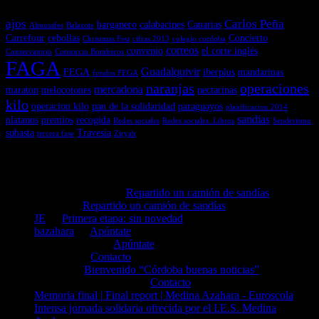
ajos
Carlos Peña
barganero
calabacines
Canarias
Almusafes
Balazote
Carrefour
cebollas
Concierto
Christmas Fest
cifras 2013
colegio cordoba
correos
convenio
el corte inglés
Conservatorio
Consorcio Bomberos
FAGA
Guadalquivir
FEGA
iberplus
mandarinas
fondos FEGA
naranjas
operaciones
mercadona
maraton
melocotones
nectarinas
kilo
operacion kilo
pan de la solidaridad
paraguayos
planificacion 2014
sandias
platanos
premios
recogida
Redes sociales
Redes sociales. Libros
Senderismo
subasta
Travesía
tercera fase
Ziryab
Comentarios recientes
Antonio Cortijos en
Repartido un camión de sandías
Miguel en
Repartido un camión de sandías
JE
en
Primera etapa: sin novedad
bazahara
en
Apúntate
mioara negrea en
Apúntate
bazahara en
Contacto
Patricia en
Bienvenido “Córdoba buenas noticias”
Luisa Dieguez Franco en
Contacto
Memoria final | Final report | Medina Azahara - Euroscola
en
Intensa jornada solidaria ofrecida por el I.E.S. Medina