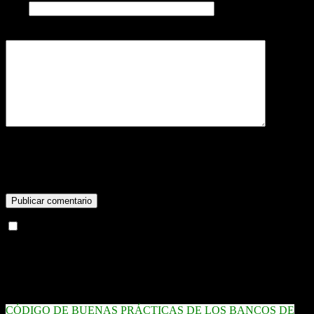
Web
Comentario
Puedes usar las siguientes etiquetas y atributos
HTML
:
<a href=""
title=""> <abbr title=""> <acronym title=""> <b>
<blockquote cite=""> <cite> <code> <del datetime="">
<em> <i> <q cite=""> <strike> <strong>
Check here to Subscribe to notifications for new posts
Enlaces destacados
CÓDIGO DE BUENAS PRÁCTICAS DE LOS BANCOS DE