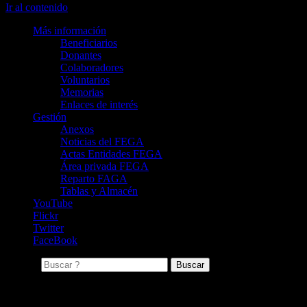
Ir al contenido
Más información
Beneficiarios
Donantes
Colaboradores
Voluntarios
Memorias
Enlaces de interés
Gestión
Anexos
Noticias del FEGA
Actas Entidades FEGA
Área privada FEGA
Reparto FAGA
Tablas y Almacén
YouTube
Flickr
Twitter
FaceBook
Buscar:
Memorias