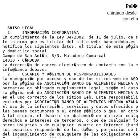
Pol�t
entrando desde 
con el 
AVISO LEGAL
  1.	INFORMACI�N CORPORATIVA

En cumplimiento de la Ley 34/2002, de 11 de julio, de s
le informa que es titular del sitio web: bancordoba.es 
notifica los siguientes datos: el titular de esta p�gin
y domicilio social:

Campo de San Ant�n, S/N. Matadero Comarcal
14010 - C�RDOBA

La direcci�n de correo electr�nico de contacto con la e
info@bancordoba.es

  2.	USUARIO Y R�GIMEN DE RESPONSABILIDADES

La navegaci�n por acceso y uso de los sitios web de ASO
por la p�gina de ASOCIACI�N BANCO DE ALIMENTOS MEDINA A
normativa de obligado cumplimiento legal, seg�n el caso
La p�gina web de ASOCIACI�N BANCO DE ALIMENTOS MEDINA A
en el uso correcto de los sitios web. Esta responsabili
emitidos por ASOCIACI�N BANCO DE ALIMENTOS MEDINA AZAHA
El uso de la informaci�n, servicios y datos ofrecidos p
las buenas costumbres o el orden p�blico o que, en otro
A tal efecto, el Usuario se abstendr� de utilizar cualq
derechos e intereses de terceros, o que de cualquier fo
otros Usuarios o de cualquier usuario de Internet (hard
Los usuarios responder�n de los da�os y perjuicios de t
del incumplimiento de cualquiera de las obligaciones de