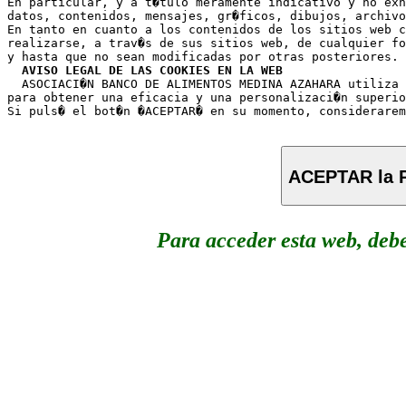
En particular, y a t�tulo meramente indicativo y no exh
datos, contenidos, mensajes, gr�ficos, dibujos, archivo
En tanto en cuanto a los contenidos de los sitios web c
realizarse, a trav�s de sus sitios web, de cualquier fo
y hasta que no sean modificadas por otras posteriores.

AVISO LEGAL DE LAS COOKIES EN LA WEB
  ASOCIACI�N BANCO DE ALIMENTOS MEDINA AZAHARA utiliza 
para obtener una eficacia y una personalizaci�n superio
ACEPTAR la P
Para acceder esta web, deb