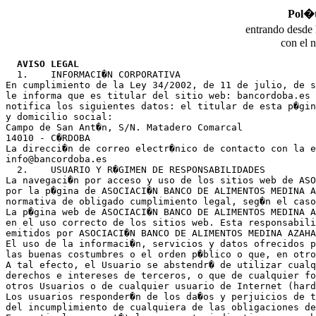
Pol�t
entrando desde 
con el 
AVISO LEGAL
  1.	INFORMACI�N CORPORATIVA

En cumplimiento de la Ley 34/2002, de 11 de julio, de s
le informa que es titular del sitio web: bancordoba.es 
notifica los siguientes datos: el titular de esta p�gin
y domicilio social:

Campo de San Ant�n, S/N. Matadero Comarcal
14010 - C�RDOBA

La direcci�n de correo electr�nico de contacto con la e
info@bancordoba.es

  2.	USUARIO Y R�GIMEN DE RESPONSABILIDADES

La navegaci�n por acceso y uso de los sitios web de ASO
por la p�gina de ASOCIACI�N BANCO DE ALIMENTOS MEDINA A
normativa de obligado cumplimiento legal, seg�n el caso
La p�gina web de ASOCIACI�N BANCO DE ALIMENTOS MEDINA A
en el uso correcto de los sitios web. Esta responsabili
emitidos por ASOCIACI�N BANCO DE ALIMENTOS MEDINA AZAHA
El uso de la informaci�n, servicios y datos ofrecidos p
las buenas costumbres o el orden p�blico o que, en otro
A tal efecto, el Usuario se abstendr� de utilizar cualq
derechos e intereses de terceros, o que de cualquier fo
otros Usuarios o de cualquier usuario de Internet (hard
Los usuarios responder�n de los da�os y perjuicios de t
del incumplimiento de cualquiera de las obligaciones de