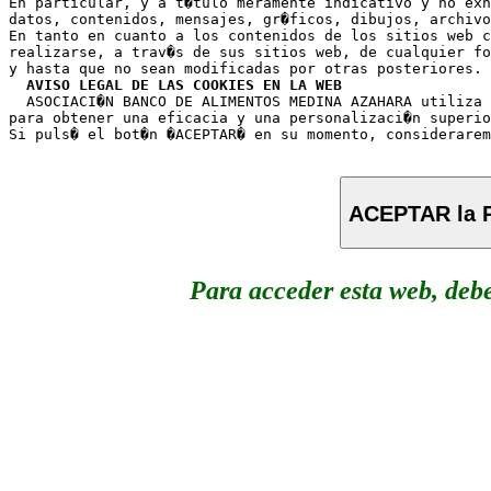
En particular, y a t�tulo meramente indicativo y no exh
datos, contenidos, mensajes, gr�ficos, dibujos, archivo
En tanto en cuanto a los contenidos de los sitios web c
realizarse, a trav�s de sus sitios web, de cualquier fo
y hasta que no sean modificadas por otras posteriores.

AVISO LEGAL DE LAS COOKIES EN LA WEB
  ASOCIACI�N BANCO DE ALIMENTOS MEDINA AZAHARA utiliza 
para obtener una eficacia y una personalizaci�n superio
ACEPTAR la P
Para acceder esta web, deb