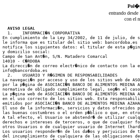
Pol�t
entrando desde 
con el 
AVISO LEGAL
  1.	INFORMACI�N CORPORATIVA

En cumplimiento de la Ley 34/2002, de 11 de julio, de s
le informa que es titular del sitio web: bancordoba.es 
notifica los siguientes datos: el titular de esta p�gin
y domicilio social:

Campo de San Ant�n, S/N. Matadero Comarcal
14010 - C�RDOBA

La direcci�n de correo electr�nico de contacto con la e
info@bancordoba.es

  2.	USUARIO Y R�GIMEN DE RESPONSABILIDADES

La navegaci�n por acceso y uso de los sitios web de ASO
por la p�gina de ASOCIACI�N BANCO DE ALIMENTOS MEDINA A
normativa de obligado cumplimiento legal, seg�n el caso
La p�gina web de ASOCIACI�N BANCO DE ALIMENTOS MEDINA A
en el uso correcto de los sitios web. Esta responsabili
emitidos por ASOCIACI�N BANCO DE ALIMENTOS MEDINA AZAHA
El uso de la informaci�n, servicios y datos ofrecidos p
las buenas costumbres o el orden p�blico o que, en otro
A tal efecto, el Usuario se abstendr� de utilizar cualq
derechos e intereses de terceros, o que de cualquier fo
otros Usuarios o de cualquier usuario de Internet (hard
Los usuarios responder�n de los da�os y perjuicios de t
del incumplimiento de cualquiera de las obligaciones de