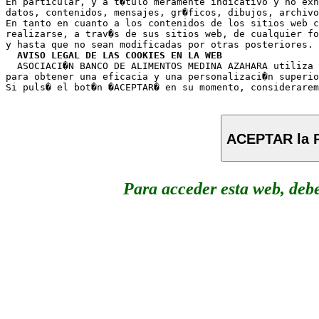
En particular, y a t�tulo meramente indicativo y no exh
datos, contenidos, mensajes, gr�ficos, dibujos, archivo
En tanto en cuanto a los contenidos de los sitios web c
realizarse, a trav�s de sus sitios web, de cualquier fo
y hasta que no sean modificadas por otras posteriores.

AVISO LEGAL DE LAS COOKIES EN LA WEB
  ASOCIACI�N BANCO DE ALIMENTOS MEDINA AZAHARA utiliza 
para obtener una eficacia y una personalizaci�n superio
ACEPTAR la P
Para acceder esta web, deb