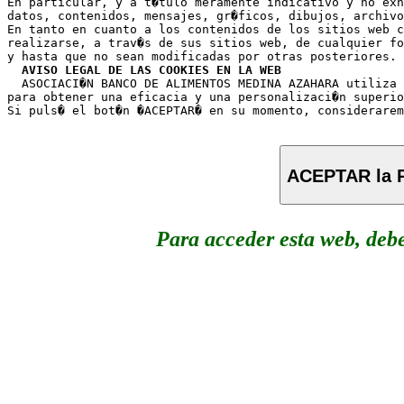
En particular, y a t�tulo meramente indicativo y no exh
datos, contenidos, mensajes, gr�ficos, dibujos, archivo
En tanto en cuanto a los contenidos de los sitios web c
realizarse, a trav�s de sus sitios web, de cualquier fo
y hasta que no sean modificadas por otras posteriores.

AVISO LEGAL DE LAS COOKIES EN LA WEB
  ASOCIACI�N BANCO DE ALIMENTOS MEDINA AZAHARA utiliza 
para obtener una eficacia y una personalizaci�n superio
ACEPTAR la P
Para acceder esta web, deb