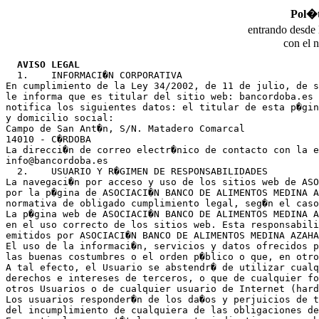
Pol�t
entrando desde 
con el 
AVISO LEGAL
  1.	INFORMACI�N CORPORATIVA

En cumplimiento de la Ley 34/2002, de 11 de julio, de s
le informa que es titular del sitio web: bancordoba.es 
notifica los siguientes datos: el titular de esta p�gin
y domicilio social:

Campo de San Ant�n, S/N. Matadero Comarcal
14010 - C�RDOBA

La direcci�n de correo electr�nico de contacto con la e
info@bancordoba.es

  2.	USUARIO Y R�GIMEN DE RESPONSABILIDADES

La navegaci�n por acceso y uso de los sitios web de ASO
por la p�gina de ASOCIACI�N BANCO DE ALIMENTOS MEDINA A
normativa de obligado cumplimiento legal, seg�n el caso
La p�gina web de ASOCIACI�N BANCO DE ALIMENTOS MEDINA A
en el uso correcto de los sitios web. Esta responsabili
emitidos por ASOCIACI�N BANCO DE ALIMENTOS MEDINA AZAHA
El uso de la informaci�n, servicios y datos ofrecidos p
las buenas costumbres o el orden p�blico o que, en otro
A tal efecto, el Usuario se abstendr� de utilizar cualq
derechos e intereses de terceros, o que de cualquier fo
otros Usuarios o de cualquier usuario de Internet (hard
Los usuarios responder�n de los da�os y perjuicios de t
del incumplimiento de cualquiera de las obligaciones de