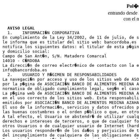
Pol�t
entrando desde 
con el 
AVISO LEGAL
  1.	INFORMACI�N CORPORATIVA

En cumplimiento de la Ley 34/2002, de 11 de julio, de s
le informa que es titular del sitio web: bancordoba.es 
notifica los siguientes datos: el titular de esta p�gin
y domicilio social:

Campo de San Ant�n, S/N. Matadero Comarcal
14010 - C�RDOBA

La direcci�n de correo electr�nico de contacto con la e
info@bancordoba.es

  2.	USUARIO Y R�GIMEN DE RESPONSABILIDADES

La navegaci�n por acceso y uso de los sitios web de ASO
por la p�gina de ASOCIACI�N BANCO DE ALIMENTOS MEDINA A
normativa de obligado cumplimiento legal, seg�n el caso
La p�gina web de ASOCIACI�N BANCO DE ALIMENTOS MEDINA A
en el uso correcto de los sitios web. Esta responsabili
emitidos por ASOCIACI�N BANCO DE ALIMENTOS MEDINA AZAHA
El uso de la informaci�n, servicios y datos ofrecidos p
las buenas costumbres o el orden p�blico o que, en otro
A tal efecto, el Usuario se abstendr� de utilizar cualq
derechos e intereses de terceros, o que de cualquier fo
otros Usuarios o de cualquier usuario de Internet (hard
Los usuarios responder�n de los da�os y perjuicios de t
del incumplimiento de cualquiera de las obligaciones de