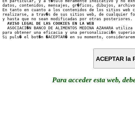
En particular, y a t�tulo meramente indicativo y no exh
datos, contenidos, mensajes, gr�ficos, dibujos, archivo
En tanto en cuanto a los contenidos de los sitios web c
realizarse, a trav�s de sus sitios web, de cualquier fo
y hasta que no sean modificadas por otras posteriores.

AVISO LEGAL DE LAS COOKIES EN LA WEB
  ASOCIACI�N BANCO DE ALIMENTOS MEDINA AZAHARA utiliza 
para obtener una eficacia y una personalizaci�n superio
ACEPTAR la P
Para acceder esta web, deb