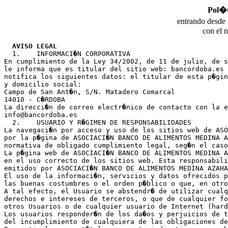
Pol�t
entrando desde 
con el 
AVISO LEGAL
  1.	INFORMACI�N CORPORATIVA

En cumplimiento de la Ley 34/2002, de 11 de julio, de s
le informa que es titular del sitio web: bancordoba.es 
notifica los siguientes datos: el titular de esta p�gin
y domicilio social:

Campo de San Ant�n, S/N. Matadero Comarcal
14010 - C�RDOBA

La direcci�n de correo electr�nico de contacto con la e
info@bancordoba.es

  2.	USUARIO Y R�GIMEN DE RESPONSABILIDADES

La navegaci�n por acceso y uso de los sitios web de ASO
por la p�gina de ASOCIACI�N BANCO DE ALIMENTOS MEDINA A
normativa de obligado cumplimiento legal, seg�n el caso
La p�gina web de ASOCIACI�N BANCO DE ALIMENTOS MEDINA A
en el uso correcto de los sitios web. Esta responsabili
emitidos por ASOCIACI�N BANCO DE ALIMENTOS MEDINA AZAHA
El uso de la informaci�n, servicios y datos ofrecidos p
las buenas costumbres o el orden p�blico o que, en otro
A tal efecto, el Usuario se abstendr� de utilizar cualq
derechos e intereses de terceros, o que de cualquier fo
otros Usuarios o de cualquier usuario de Internet (hard
Los usuarios responder�n de los da�os y perjuicios de t
del incumplimiento de cualquiera de las obligaciones de