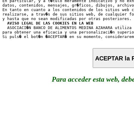
En particular, y a t�tulo meramente indicativo y no exh
datos, contenidos, mensajes, gr�ficos, dibujos, archivo
En tanto en cuanto a los contenidos de los sitios web c
realizarse, a trav�s de sus sitios web, de cualquier fo
y hasta que no sean modificadas por otras posteriores.

AVISO LEGAL DE LAS COOKIES EN LA WEB
  ASOCIACI�N BANCO DE ALIMENTOS MEDINA AZAHARA utiliza 
para obtener una eficacia y una personalizaci�n superio
ACEPTAR la P
Para acceder esta web, deb