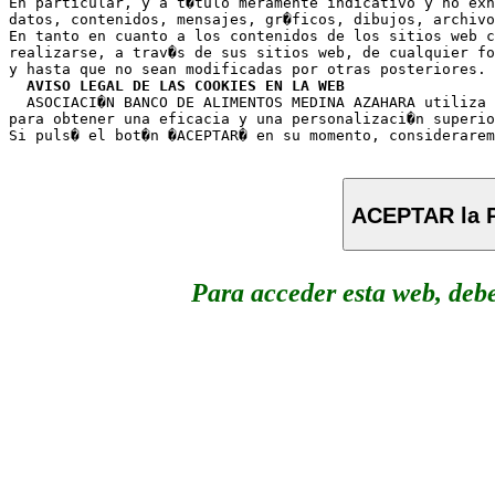
En particular, y a t�tulo meramente indicativo y no exh
datos, contenidos, mensajes, gr�ficos, dibujos, archivo
En tanto en cuanto a los contenidos de los sitios web c
realizarse, a trav�s de sus sitios web, de cualquier fo
y hasta que no sean modificadas por otras posteriores.

AVISO LEGAL DE LAS COOKIES EN LA WEB
  ASOCIACI�N BANCO DE ALIMENTOS MEDINA AZAHARA utiliza 
para obtener una eficacia y una personalizaci�n superio
ACEPTAR la P
Para acceder esta web, deb