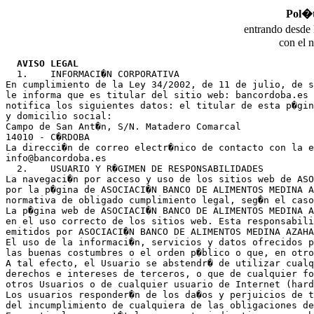
Pol�t
entrando desde 
con el 
AVISO LEGAL
  1.	INFORMACI�N CORPORATIVA

En cumplimiento de la Ley 34/2002, de 11 de julio, de s
le informa que es titular del sitio web: bancordoba.es 
notifica los siguientes datos: el titular de esta p�gin
y domicilio social:

Campo de San Ant�n, S/N. Matadero Comarcal
14010 - C�RDOBA

La direcci�n de correo electr�nico de contacto con la e
info@bancordoba.es

  2.	USUARIO Y R�GIMEN DE RESPONSABILIDADES

La navegaci�n por acceso y uso de los sitios web de ASO
por la p�gina de ASOCIACI�N BANCO DE ALIMENTOS MEDINA A
normativa de obligado cumplimiento legal, seg�n el caso
La p�gina web de ASOCIACI�N BANCO DE ALIMENTOS MEDINA A
en el uso correcto de los sitios web. Esta responsabili
emitidos por ASOCIACI�N BANCO DE ALIMENTOS MEDINA AZAHA
El uso de la informaci�n, servicios y datos ofrecidos p
las buenas costumbres o el orden p�blico o que, en otro
A tal efecto, el Usuario se abstendr� de utilizar cualq
derechos e intereses de terceros, o que de cualquier fo
otros Usuarios o de cualquier usuario de Internet (hard
Los usuarios responder�n de los da�os y perjuicios de t
del incumplimiento de cualquiera de las obligaciones de